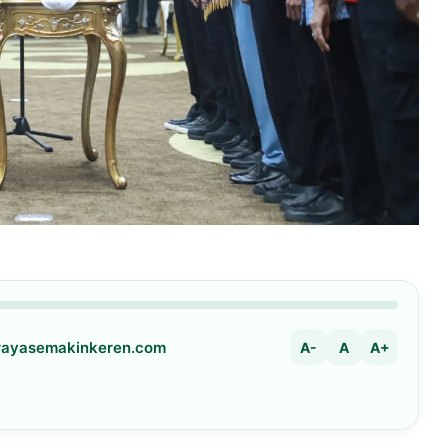
arayasemakinkeren.com
A-
A
A+