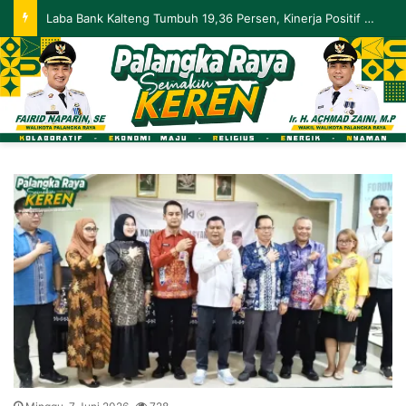
Palangka Raya Perluas Digitalisasi Perlindungan Sosial, Perkuat Akurasi Data dan Penyaluran Bansos