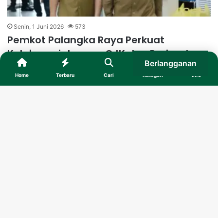
Senin, 1 Juni 2026
573
Pemkot Palangka Raya Perkuat
Kolaborasi dengan OJK dan Perbankan
Berlangganan
Dorong Pertumbuhan Ekonomi
Home
Terbaru
Cari
Kategori
Info
Baca selengkapnya »