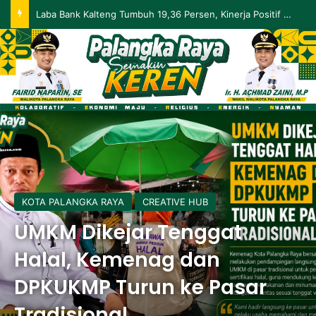
Laba Bank Kalteng Tumbuh 19,36 Persen, Kinerja Positif Berlanjut hingga Mei 2026
KOTA PALANGKA RAYA
CREATIVE HUB
UMKM Dikejar Tenggat
Halal, Kemenag dan
DPKUKMP Turun ke Pasar
Tradisional