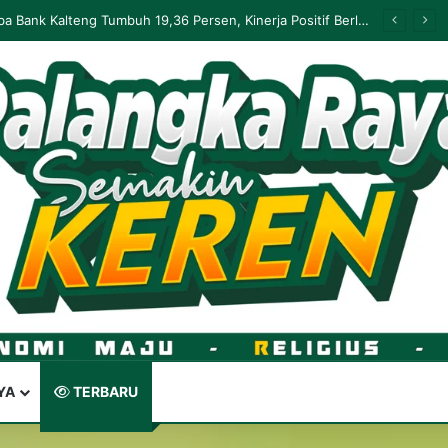
Palangka Raya Perluas Digitalisasi Perlindungan Sosial, Perkuat Akurasi Data dan Penyaluran Bansos
YA
TERBARU