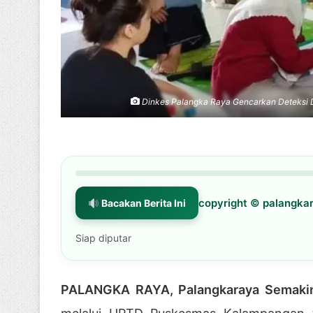
Dinkes Palangka Raya Gencarkan Deteksi D
copyright © palangk
Bacakan Berita Ini
Siap diputar
PALANGKA RAYA, Palangkaraya Semaki