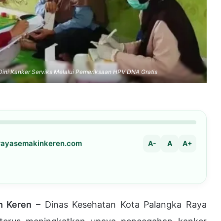
ini Kanker Serviks Melalui Pemeriksaan HPV DNA Gratis
arayasemakinkeren.com
A-
A
A+
n Keren
– Dinas Kesehatan Kota Palangka Raya