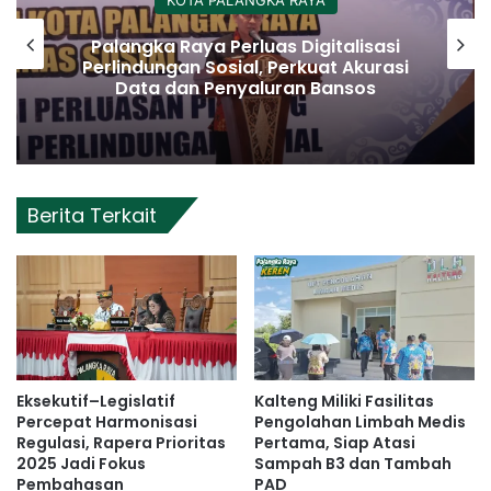
KOTA PALANGKA RAYA
Palangka Raya Perluas Digitalisasi
Perlindungan Sosial, Perkuat Akurasi
Data dan Penyaluran Bansos
Berita Terkait
Eksekutif–Legislatif
Kalteng Miliki Fasilitas
Percepat Harmonisasi
Pengolahan Limbah Medis
Regulasi, Rapera Prioritas
Pertama, Siap Atasi
2025 Jadi Fokus
Sampah B3 dan Tambah
Pembahasan
PAD