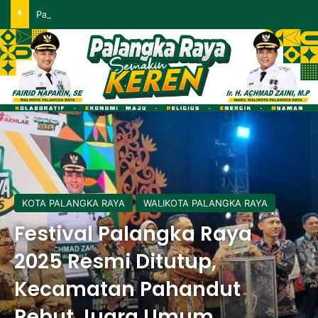
Palangka Raya Perluas Digitalisasi Perlindungan Sosial, Perkuat Akurasi Data dan Penyaluran Bansos
KOTA PALANGKA RAYA
WALIKOTA PALANGKA RAYA
Festival Palangka Raya
2025 Resmi Ditutup,
Kecamatan Pahandut
Rebut Juara Umum