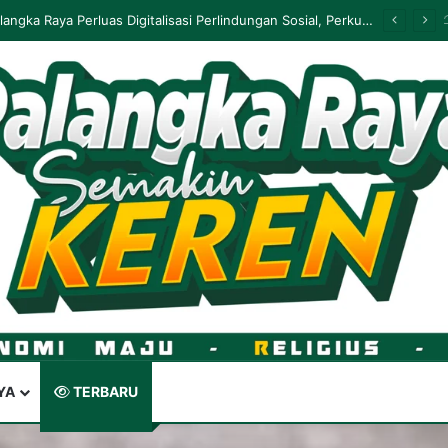
PUPR Kalteng Bantah Proyek Jalur Sepeda Gagal, Perbaikan Masih Berjalan
YA
TERBARU