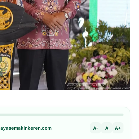
arayasemakinkeren.com
A-
A
A+