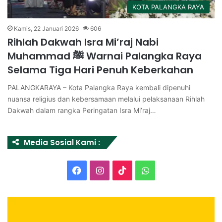
KOTA PALANGKA RAYA
Kamis, 22 Januari 2026
606
Rihlah Dakwah Isra Mi’raj Nabi
Muhammad ﷺ Warnai Palangka Raya
Selama Tiga Hari Penuh Keberkahan
PALANGKARAYA – Kota Palangka Raya kembali dipenuhi
nuansa religius dan kebersamaan melalui pelaksanaan Rihlah
Dakwah dalam rangka Peringatan Isra Mi’raj…
Media Sosial Kami :
Facebook
Instagram
TikTok
WhatsApp