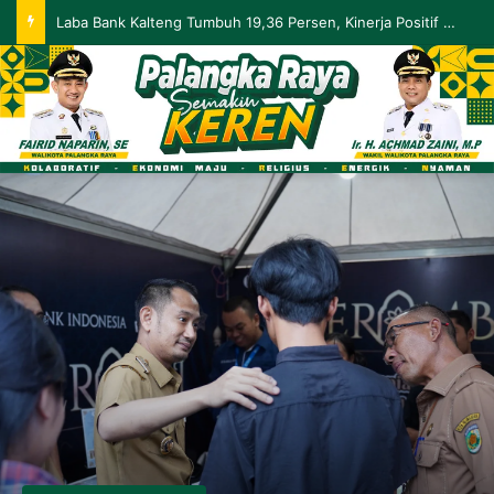
Palangka Raya Perluas Digitalisasi Perlindungan Sosial, Perkuat Akurasi Data dan Penyaluran Bansos