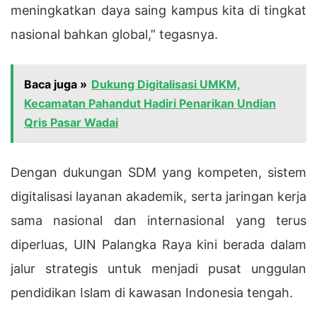
meningkatkan daya saing kampus kita di tingkat
nasional bahkan global,” tegasnya.
Baca juga »
Dukung Digitalisasi UMKM,
Kecamatan Pahandut Hadiri Penarikan Undian
Qris Pasar Wadai
Dengan dukungan SDM yang kompeten, sistem
digitalisasi layanan akademik, serta jaringan kerja
sama nasional dan internasional yang terus
diperluas, UIN Palangka Raya kini berada dalam
jalur strategis untuk menjadi pusat unggulan
pendidikan Islam di kawasan Indonesia tengah.