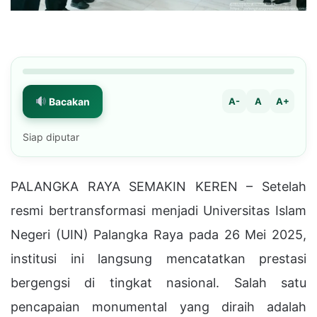
Bacakan
A-
A
A+
Siap diputar
PALANGKA RAYA SEMAKIN KEREN – Setelah
resmi bertransformasi menjadi Universitas Islam
Negeri (UIN) Palangka Raya pada 26 Mei 2025,
institusi ini langsung mencatatkan prestasi
bergengsi di tingkat nasional. Salah satu
pencapaian monumental yang diraih adalah