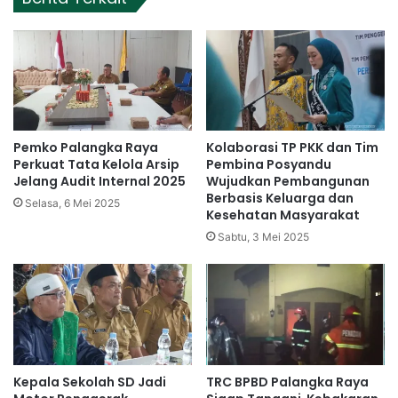
Pemko Palangka Raya
Kolaborasi TP PKK dan Tim
Perkuat Tata Kelola Arsip
Pembina Posyandu
Jelang Audit Internal 2025
Wujudkan Pembangunan
Berbasis Keluarga dan
Selasa, 6 Mei 2025
Kesehatan Masyarakat
Sabtu, 3 Mei 2025
Kepala Sekolah SD Jadi
TRC BPBD Palangka Raya