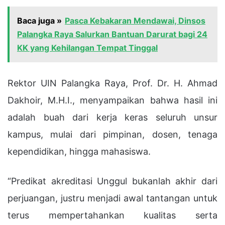
Baca juga »
Pasca Kebakaran Mendawai, Dinsos
Palangka Raya Salurkan Bantuan Darurat bagi 24
KK yang Kehilangan Tempat Tinggal
Rektor UIN Palangka Raya, Prof. Dr. H. Ahmad
Dakhoir, M.H.I., menyampaikan bahwa hasil ini
adalah buah dari kerja keras seluruh unsur
kampus, mulai dari pimpinan, dosen, tenaga
kependidikan, hingga mahasiswa.
“Predikat akreditasi Unggul bukanlah akhir dari
perjuangan, justru menjadi awal tantangan untuk
terus mempertahankan kualitas serta