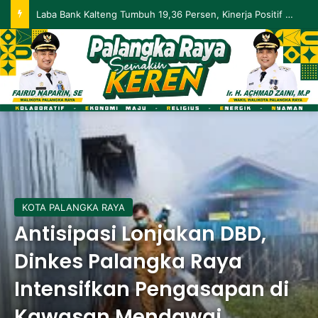
Palangka Raya Perluas Digitalisasi Perlindungan Sosial, Perkuat Akurasi Data dan Penyaluran Bansos
KOTA PALANGKA RAYA
Antisipasi Lonjakan DBD,
Dinkes Palangka Raya
Intensifkan Pengasapan di
Kawasan Mendawai