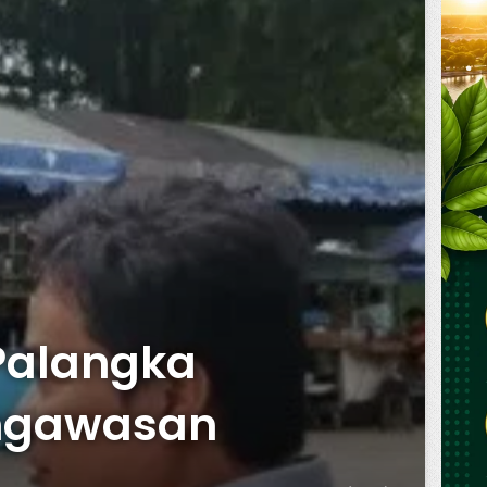
 Palangka
engawasan