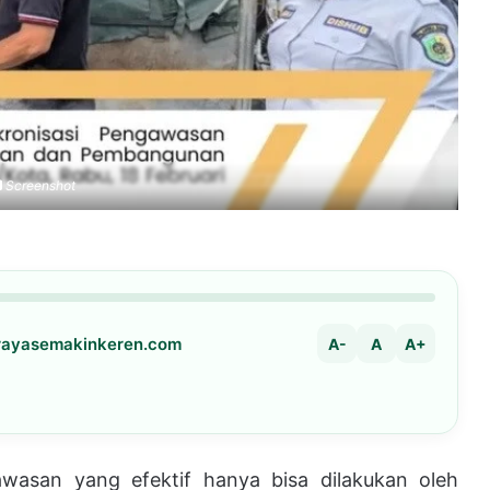
Screenshot
arayasemakinkeren.com
A-
A
A+
asan yang efektif hanya bisa dilakukan oleh