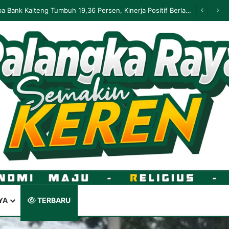
Palangka Raya Perluas Digitalisasi Perlindungan Sosial, Perkuat Akurasi Data dan Penyaluran Bansos
YA
TERBARU