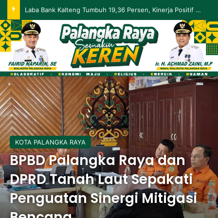
Palangka Raya Perluas Digitalisasi Perlindungan Sosial, Perkuat Akurasi Data dan Penyaluran Bansos
KOTA PALANGKA RAYA
BPBD Palangka Raya dan
DPRD Tanah Laut Sepakati
Penguatan Sinergi Mitigasi
Bencana