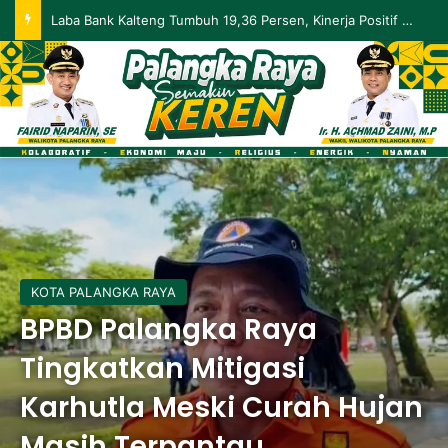
Palangka Raya Perluas Digitalisasi Perlindungan Sosial, Perkuat Akurasi Data dan Penyaluran Bansos
KOTA PALANGKA RAYA
BPBD Palangka Raya
Tingkatkan Mitigasi
Karhutla Meski Curah Hujan
Masih Terpantau