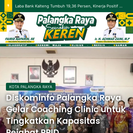
Palangka Raya Perluas Digitalisasi Perlindungan Sosial, Perkuat Akurasi Data dan Penyaluran Bansos
KOTA PALANGKA RAYA
Diskominfo Palangka Raya
Gelar Coaching Clinic untuk
Tingkatkan Kapasitas
Pejabat PPID