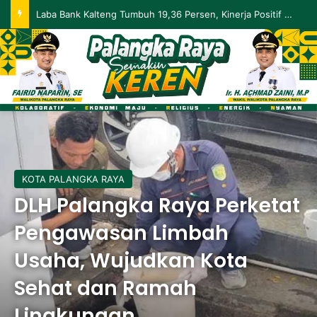
Palangka Raya Perluas Digitalisasi Perlindungan Sosial, Perkuat Akurasi Data dan Penyaluran Bansos
KOTA PALANGKA RAYA
DLH Palangka Raya Perketat
Pengawasan Limbah
Usaha, Wujudkan Kota
Sehat dan Ramah
Lingkungan