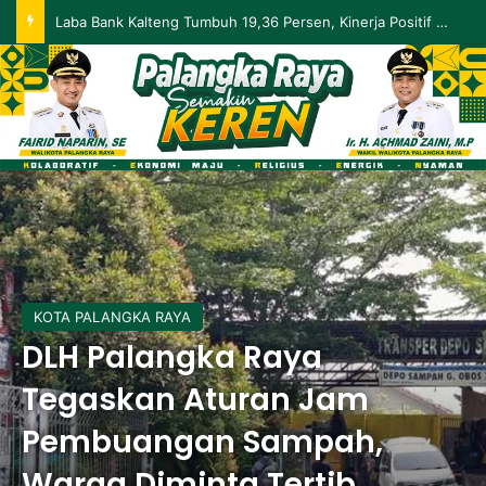
Palangka Raya Perluas Digitalisasi Perlindungan Sosial, Perkuat Akurasi Data dan Penyaluran Bansos
KOTA PALANGKA RAYA
DLH Palangka Raya
Tegaskan Aturan Jam
Pembuangan Sampah,
Warga Diminta Tertib