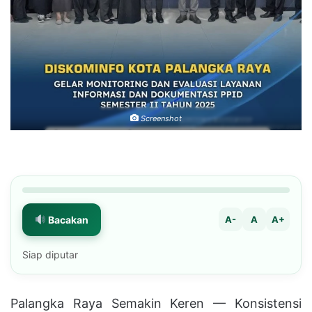
Screenshot
Bacakan
A-
A
A+
Siap diputar
Palangka Raya Semakin Keren — Konsistensi