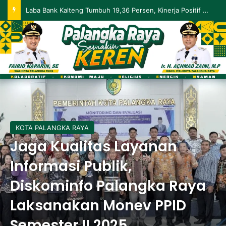
Palangka Raya Perluas Digitalisasi Perlindungan Sosial, Perkuat Akurasi Data dan Penyaluran Bansos
KOTA PALANGKA RAYA
Jaga Kualitas Layanan
Informasi Publik,
Diskominfo Palangka Raya
Laksanakan Monev PPID
Semester II 2025