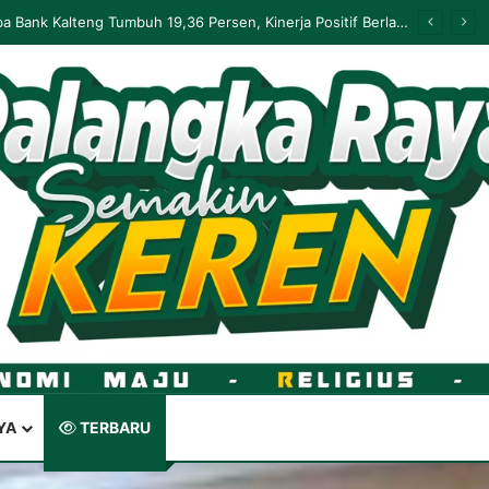
Palangka Raya Perluas Digitalisasi Perlindungan Sosial, Perkuat Akurasi Data dan Penyaluran Bansos
YA
TERBARU