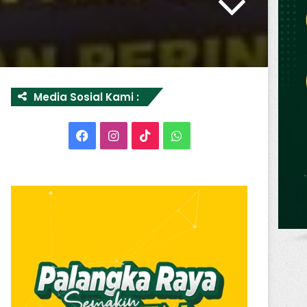
Media Sosial Kami :
Facebook
Instagram
TikTok
WhatsApp