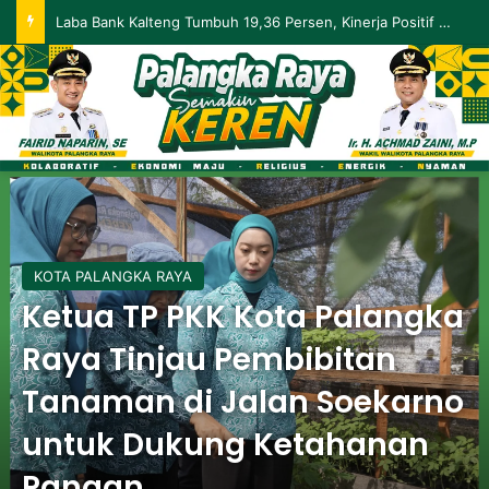
Palangka Raya Perluas Digitalisasi Perlindungan Sosial, Perkuat Akurasi Data dan Penyaluran Bansos
KOTA PALANGKA RAYA
Ketua TP PKK Kota Palangka
Raya Tinjau Pembibitan
Tanaman di Jalan Soekarno
untuk Dukung Ketahanan
Pangan