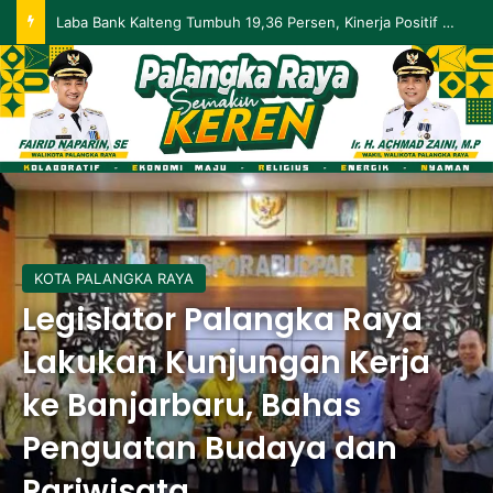
Palangka Raya Perluas Digitalisasi Perlindungan Sosial, Perkuat Akurasi Data dan Penyaluran Bansos
KOTA PALANGKA RAYA
Legislator Palangka Raya
Lakukan Kunjungan Kerja
ke Banjarbaru, Bahas
Penguatan Budaya dan
Pariwisata