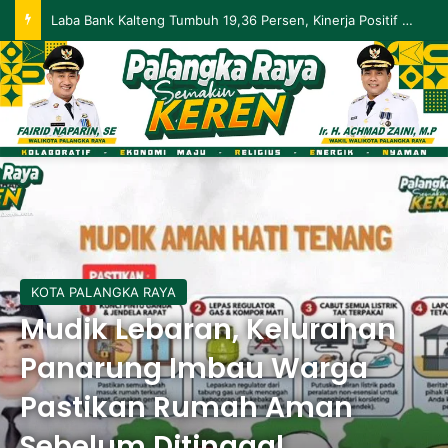
Palangka Raya Perluas Digitalisasi Perlindungan Sosial, Perkuat Akurasi Data dan Penyaluran Bansos
KOTA PALANGKA RAYA
Mudik Lebaran, Kelurahan
Panarung Imbau Warga
Pastikan Rumah Aman
Sebelum Ditinggal