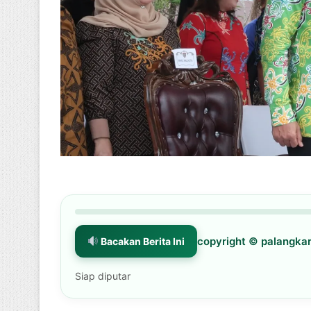
copyright © palangk
Bacakan Berita Ini
Siap diputar