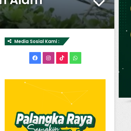
Media Sosial Kami :
Facebook
Instagram
TikTok
WhatsApp