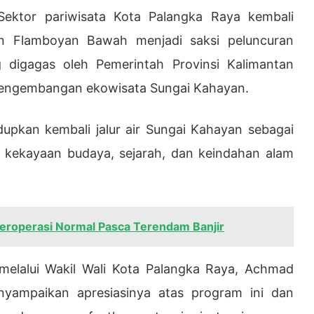
or pariwisata Kota Palangka Raya kembali
an Flamboyan Bawah menjadi saksi peluncuran
 digagas oleh Pemerintah Provinsi Kalimantan
 pengembangan ekowisata Sungai Kahayan.
dupkan kembali jalur air Sungai Kahayan sebagai
 kekayaan budaya, sejarah, dan keindahan alam
roperasi Normal Pasca Terendam Banjir
 melalui Wakil Wali Kota Palangka Raya, Achmad
nyampaikan apresiasinya atas program ini dan