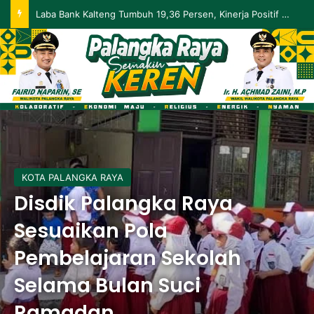
Laba Bank Kalteng Tumbuh 19,36 Persen, Kinerja Positif Berlanjut hingga Mei 2026
KOTA PALANGKA RAYA
Disdik Palangka Raya
Sesuaikan Pola
Pembelajaran Sekolah
Selama Bulan Suci
Ramadan