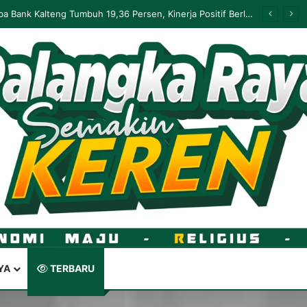
Palangka Raya Perluas Digitalisasi Perlindungan Sosial, Perkuat Akurasi Data dan Penyaluran Bansos
YA
TERBARU