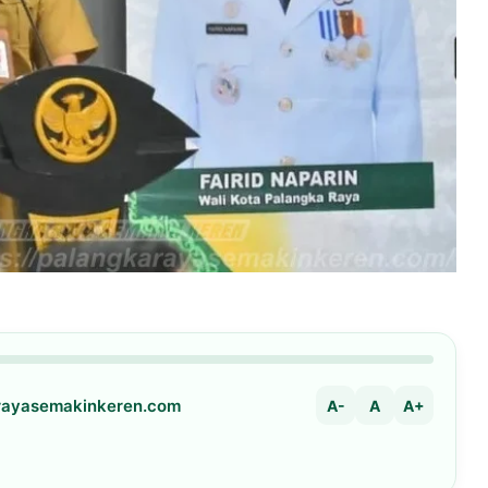
arayasemakinkeren.com
A-
A
A+