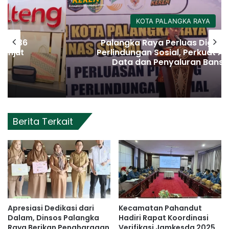
KOTA PALANGKA RAYA
Palangka Raya Perluas Digitalisasi
Perlindungan Sosial, Perkuat Akurasi
Data dan Penyaluran Bansos
Berita Terkait
Apresiasi Dedikasi dari
Kecamatan Pahandut
Dalam, Dinsos Palangka
Hadiri Rapat Koordinasi
Raya Berikan Penghargaan
Verifikasi Jamkesda 2025