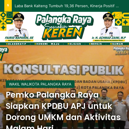
Palangka Raya Perluas Digitalisasi Perlindungan Sosial, Perkuat Akurasi Data dan Penyaluran Bansos
WAKIL WALIKOTA PALANGKA RAYA
Pemko Palangka Raya
Siapkan KPDBU APJ untuk
Dorong UMKM dan Aktivitas
Malam Hari