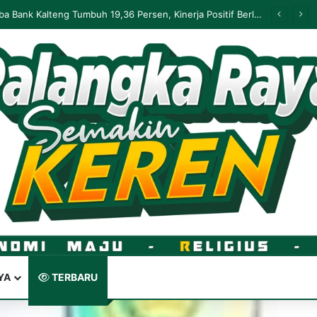
Palangka Raya Perluas Digitalisasi Perlindungan Sosial, Perkuat Akurasi Data dan Penyaluran Bansos
YA
TERBARU