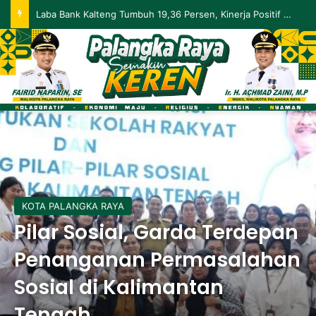
Palangka Raya Perluas Digitalisasi Perlindungan Sosial, Perkuat Akurasi Data dan Penyaluran Bansos
KOTA PALANGKA RAYA
Pilar Sosial, Garda Terdepan
Penanganan Permasalahan
Sosial di Kalimantan
Tengah