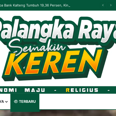
Palangka Raya Perluas Digitalisasi Perlindungan Sosial, Perkuat Akurasi Data dan Penyaluran Bansos
YA
TERBARU