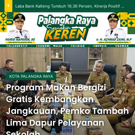
Palangka Raya Perluas Digitalisasi Perlindungan Sosial, Perkuat Akurasi Data dan Penyaluran Bansos
KOTA PALANGKA RAYA
Program Makan Bergizi
Gratis Kembangkan
Jangkauan, Pemko Tambah
Lima Dapur Pelayanan
Sekolah