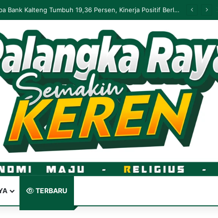
Palangka Raya Perluas Digitalisasi Perlindungan Sosial, Perkuat Akurasi Data dan Penyaluran Bansos
YA
TERBARU