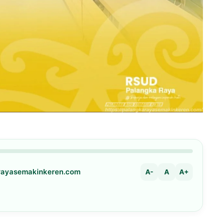
arayasemakinkeren.com
A-
A
A+