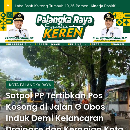
Palangka Raya Perluas Digitalisasi Perlindungan Sosial, Perkuat Akurasi Data dan Penyaluran Bansos
KOTA PALANGKA RAYA
Satpol PP Tertibkan Pos
Kosong di Jalan G Obos
Induk Demi Kelancaran
Drainase dan Kerapian Kota