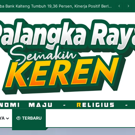
Palangka Raya Perluas Digitalisasi Perlindungan Sosial, Perkuat Akurasi Data dan Penyaluran Bansos
YA
TERBARU