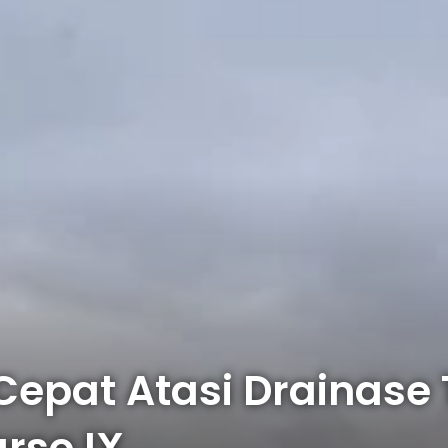
 Cepat Atasi Drainas
rso IX