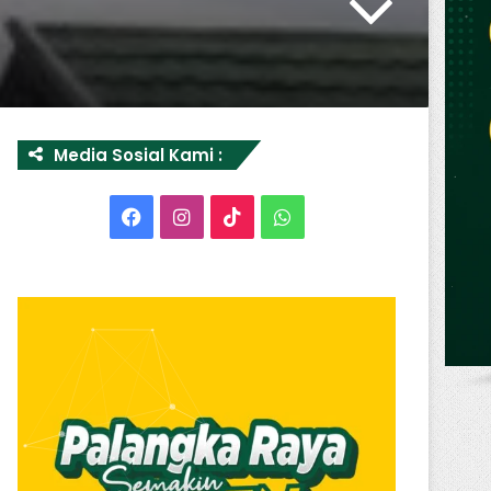
Media Sosial Kami :
Facebook
Instagram
TikTok
WhatsApp