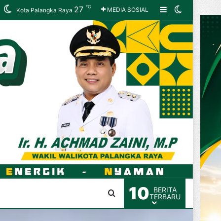
℃
27
Sidebar
Switch ski
MEDIA SOSIAL
Kota Palangka Raya
10
BERITA
Cari berita disini
TERBARU