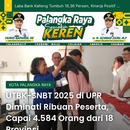
Palangka Raya Perluas Digitalisasi Perlindungan Sosial, Perkuat Akurasi Data dan Penyaluran Bansos
KOTA PALANGKA RAYA
UTBK-SNBT 2025 di UPR
Diminati Ribuan Peserta,
Capai 4.584 Orang dari 18
Provinsi