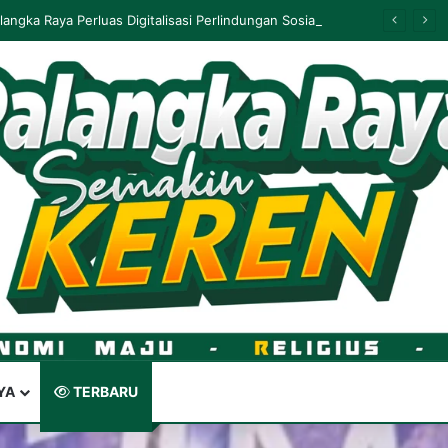
PUPR Kalteng Bantah Proyek Jalur Sepeda Gagal, Perbaikan Masih Berjalan
YA
TERBARU