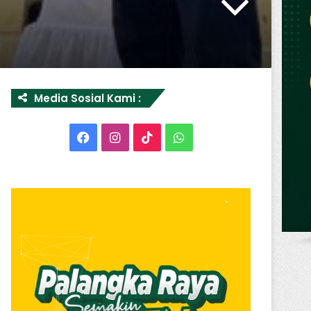
Media Sosial Kami :
Facebook
Instagram
TikTok
WhatsApp