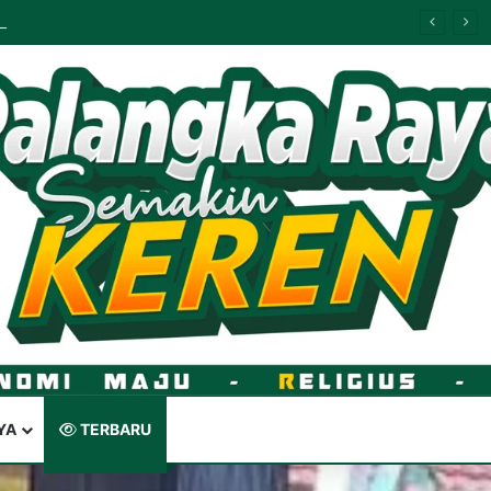
Palangka Raya Perluas Digitalisasi Perlindungan Sosial, Perkuat Akurasi Data dan Penyaluran Bansos
YA
TERBARU