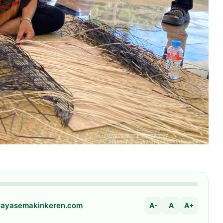
arayasemakinkeren.com
A-
A
A+