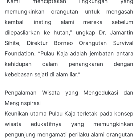
“Kami menciptakan lingkungan yang
memungkinkan orangutan untuk mengasah
kembali insting alami mereka sebelum
dilepasliarkan ke hutan,” ungkap Dr. Jamartin
Sihite, Direktur Borneo Orangutan Survival
Foundation. “Pulau Kaja adalah jembatan antara
kehidupan dalam penangkaran dengan
kebebasan sejati di alam liar.”
Pengalaman Wisata yang Mengedukasi dan
Menginspirasi
Keunikan utama Pulau Kaja terletak pada konsep
wisata edukatifnya yang memungkinkan
pengunjung mengamati perilaku alami orangutan