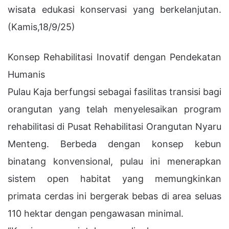
wisata edukasi konservasi yang berkelanjutan.
(Kamis,18/9/25)
Konsep Rehabilitasi Inovatif dengan Pendekatan
Humanis
Pulau Kaja berfungsi sebagai fasilitas transisi bagi
orangutan yang telah menyelesaikan program
rehabilitasi di Pusat Rehabilitasi Orangutan Nyaru
Menteng. Berbeda dengan konsep kebun
binatang konvensional, pulau ini menerapkan
sistem open habitat yang memungkinkan
primata cerdas ini bergerak bebas di area seluas
110 hektar dengan pengawasan minimal.