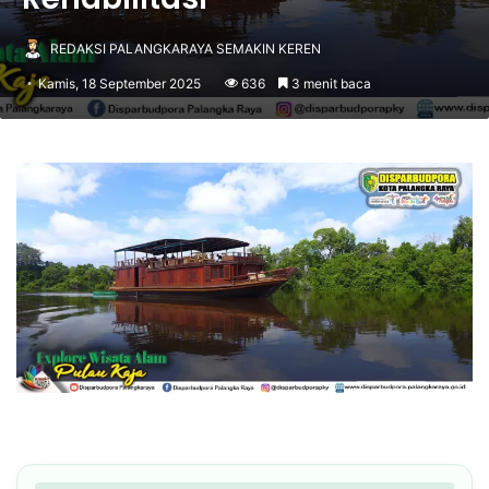
REDAKSI PALANGKARAYA SEMAKIN KEREN
Kamis, 18 September 2025
636
3 menit baca