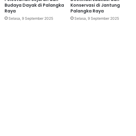
Budaya Dayak di Palangka
Konservasi di Jantung
Raya
Palangka Raya
Selasa, 9 September 2025
Selasa, 9 September 2025