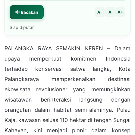
Bacakan
A-
A
A+
Siap diputar
PALANGKA RAYA SEMAKIN KEREN – Dalam
upaya memperkuat komitmen Indonesia
terhadap konservasi satwa langka, Kota
Palangkaraya memperkenalkan destinasi
ekowisata revolusioner yang memungkinkan
wisatawan berinteraksi langsung dengan
orangutan dalam habitat semi-alaminya. Pulau
Kaja, kawasan seluas 110 hektar di tengah Sungai
Kahayan, kini menjadi pionir dalam konsep