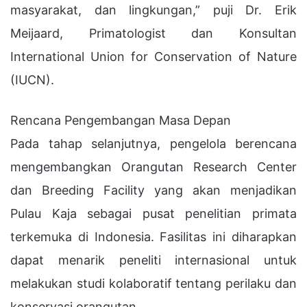
masyarakat, dan lingkungan,” puji Dr. Erik
Meijaard, Primatologist dan Konsultan
International Union for Conservation of Nature
(IUCN).
Rencana Pengembangan Masa Depan
Pada tahap selanjutnya, pengelola berencana
mengembangkan Orangutan Research Center
dan Breeding Facility yang akan menjadikan
Pulau Kaja sebagai pusat penelitian primata
terkemuka di Indonesia. Fasilitas ini diharapkan
dapat menarik peneliti internasional untuk
melakukan studi kolaboratif tentang perilaku dan
konservasi orangutan.