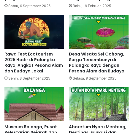
Sabtu, 6 September 2025
Rabu, 19 Februari 2025
Rawa Fest Ecotourism
Desa Wisata Sei Gohong,
2025 Hadir di Palangka
Surga Tersembunyi di
Raya, Angkat Pesona Alam
Palangka Raya dengan
dan Budaya Lokal
Pesona Alam dan Budaya
Senin, 8 September 2025
Selasa, 9 September 2025
Museum Balanga, Pusat
Aboretum Nyaru Menteng,
Pelestarian Sejarah dan
Destinasi Edukasi dan