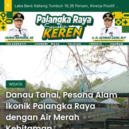
Palangka Raya Perluas Digitalisasi Perlindungan Sosial, Perkuat Akurasi Data dan Penyaluran Bansos
WISATA
Danau Tahai, Pesona Alam
Ikonik Palangka Raya
dengan Air Merah
Kehitaman