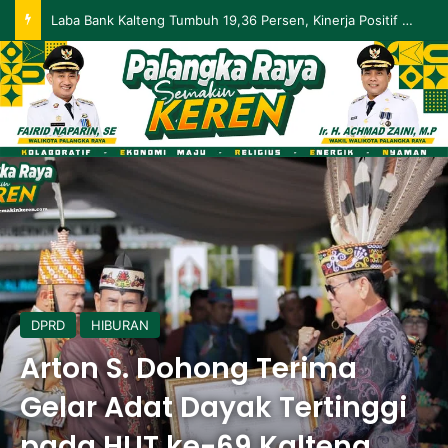
Palangka Raya Perluas Digitalisasi Perlindungan Sosial, Perkuat Akurasi Data dan Penyaluran Bansos
DPRD
HIBURAN
Arton S. Dohong Terima
Gelar Adat Dayak Tertinggi
pada HUT ke-69 Kalteng