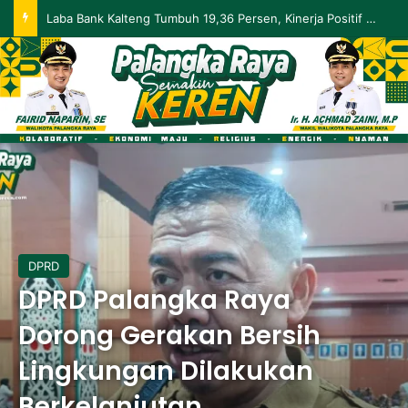
Palangka Raya Perluas Digitalisasi Perlindungan Sosial, Perkuat Akurasi Data dan Penyaluran Bansos
DPRD
DPRD Palangka Raya
Dorong Gerakan Bersih
Lingkungan Dilakukan
Berkelanjutan