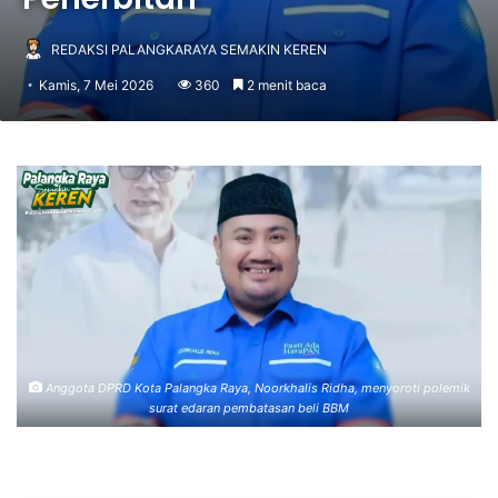
REDAKSI PALANGKARAYA SEMAKIN KEREN
Kamis, 7 Mei 2026
360
2 menit baca
Anggota DPRD Kota Palangka Raya, Noorkhalis Ridha, menyoroti polemik
surat edaran pembatasan beli BBM