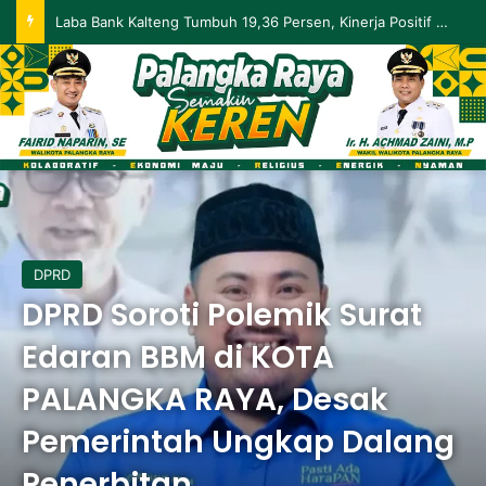
Palangka Raya Perluas Digitalisasi Perlindungan Sosial, Perkuat Akurasi Data dan Penyaluran Bansos
DPRD
DPRD Soroti Polemik Surat
Edaran BBM di KOTA
PALANGKA RAYA, Desak
Pemerintah Ungkap Dalang
Penerbitan