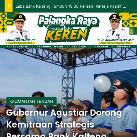
Palangka Raya Perluas Digitalisasi Perlindungan Sosial, Perkuat Akurasi Data dan Penyaluran Bansos
KALIMANTAN TENGAH
Gubernur Agustiar Dorong
Kemitraan Strategis
Bersama Bank Kalteng