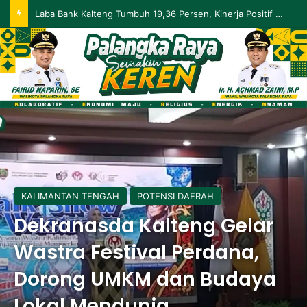
Palangka Raya Perluas Digitalisasi Perlindungan Sosial, Perkuat Akurasi Data dan Penyaluran Bansos
KALIMANTAN TENGAH
POTENSI DAERAH
Dekranasda Kalteng Gelar
Wastra Festival Perdana,
Dorong UMKM dan Budaya
Lokal Mendunia