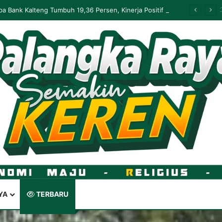
Palangka Raya Perluas Digitalisasi Perlindungan Sosial, Perkuat Akurasi Data dan Penyaluran Bansos
YA
TERBARU