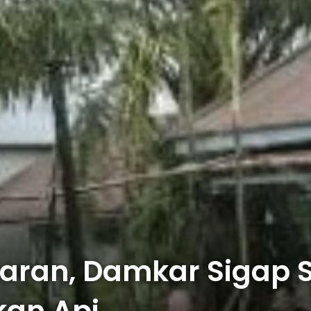
baran, Damkar Sigap
an Api