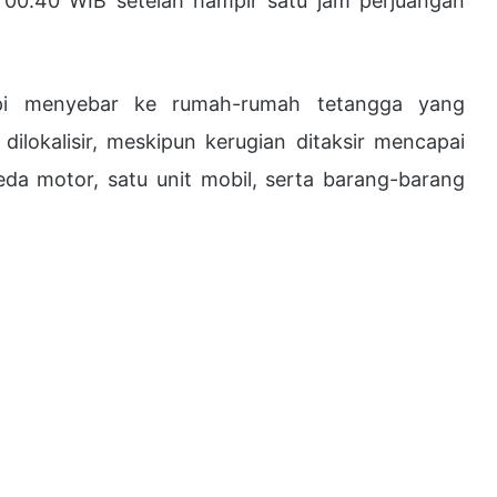
ul 00.40 WIB setelah hampir satu jam perjuangan
pi menyebar ke rumah-rumah tetangga yang
dilokalisir, meskipun kerugian ditaksir mencapai
eda motor, satu unit mobil, serta barang-barang