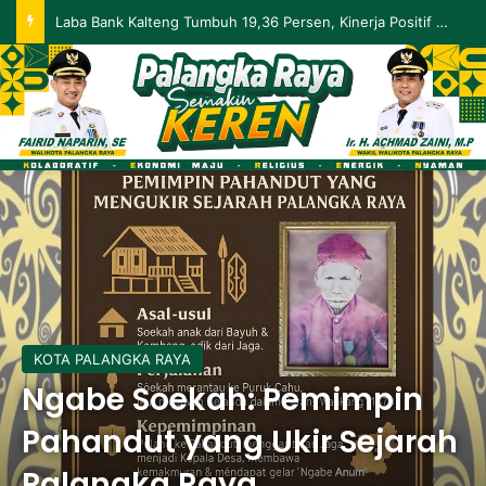
Palangka Raya Perluas Digitalisasi Perlindungan Sosial, Perkuat Akurasi Data dan Penyaluran Bansos
KOTA PALANGKA RAYA
Ngabe Soekah: Pemimpin
Pahandut yang Ukir Sejarah
Palangka Raya