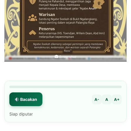
Screenshot
Bacakan
A-
A
A+
Siap diputar