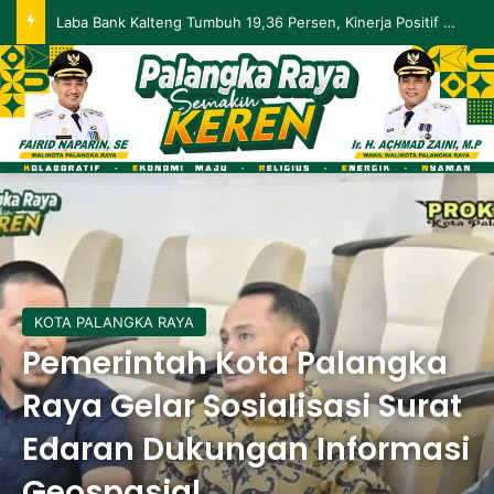
Laba Bank Kalteng Tumbuh 19,36 Persen, Kinerja Positif Berlanjut hingga Mei 2026
KOTA PALANGKA RAYA
Pemerintah Kota Palangka
Raya Gelar Sosialisasi Surat
Edaran Dukungan Informasi
Geospasial