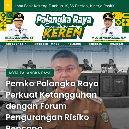
Palangka Raya Perluas Digitalisasi Perlindungan Sosial, Perkuat Akurasi Data dan Penyaluran Bansos
KOTA PALANGKA RAYA
Pemko Palangka Raya
Perkuat Ketangguhan
dengan Forum
Pengurangan Risiko
Bencana