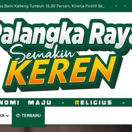
Palangka Raya Perluas Digitalisasi Perlindungan Sosial, Perkuat Akurasi Data dan Penyaluran Bansos
YA
TERBARU