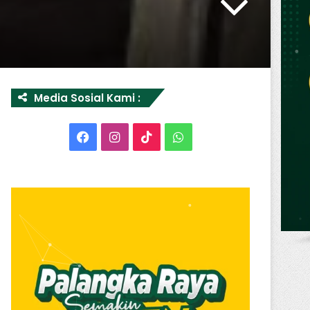
Media Sosial Kami :
Facebook
Instagram
TikTok
WhatsApp