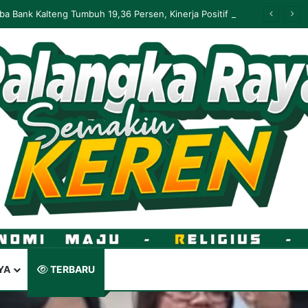
Palangka Raya Perluas Digitalisasi Perlindungan Sosial, Perkuat Akurasi Data dan Penyaluran Bansos
YA
TERBARU