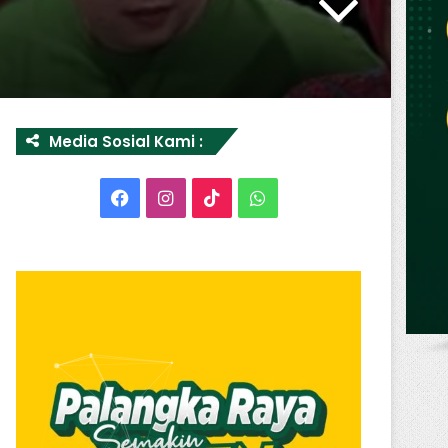
Media Sosial Kami :
Facebook
Instagram
TikTok
WhatsApp