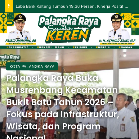
Laba Bank Kalteng Tumbuh 19,36 Persen, Kinerja Positif Berlanjut hingga Mei 2026
KOTA PALANGKA RAYA
Palangka Raya Buka
Musrenbang Kecamatan
Bukit Batu Tahun 2026 –
Fokus pada Infrastruktur,
Wisata, dan Program
Nasional